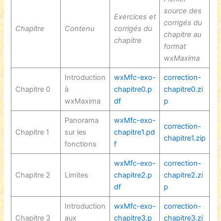
source des
Exercices et
corrigés du
Chapitre
Contenu
corrigés du
chapitre au
chapitre
format
wxMaxima
Introduction
wxMfc-exo-
correction-
Chapitre 0
à
chapitre0.p
chapitre0.zi
wxMaxima
df
p
Panorama
wxMfc-exo-
correction-
Chapitre 1
sur les
chapitre1.pd
chapitre1.zip
fonctions
f
wxMfc-exo-
correction-
Chapitre 2
Limites
chapitre2.p
chapitre2.zi
df
p
Introduction
wxMfc-exo-
correction-
Chapitre 3
aux
chapitre3.p
chapitre3.zi