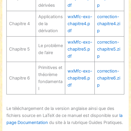
dérivées
df
p
Applications
wxMfc-exo-
correction-
Chapitre 4
de la
chapitre4.p
chapitre4.zi
dérivation
df
p
wxMfc-exo-
correction-
Le problème
Chapitre 5
chapitre5.p
chapitre5.zi
de l’aire
df
p
Primitives et
wxMfc-exo-
correction-
théorème
Chapitre 6
chapitre6.p
chapitre6.zi
fondamenta
df
p
l
Le téléchargement de la version anglaise ainsi que des
fichiers source en LaTeX de ce manuel est disponible sur
la
page Documentation
du site à la rubrique Guides Pratiques.